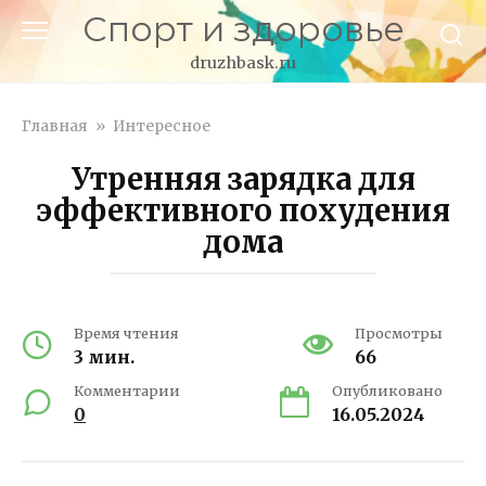
Перейти
Спорт и здоровье
к
контенту
druzhbask.ru
Главная
»
Интересное
Утренняя зарядка для
эффективного похудения
дома
Время чтения
Просмотры
3 мин.
66
Комментарии
Опубликовано
0
16.05.2024