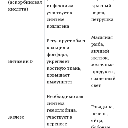
(аскорбиновая
инфекциям,
красный
кислота)
участвует в
перец,
синтезе
петрушка
коллагена
Масляная
Регулирует обмен
рыба,
кальция и
яичный
фосфора,
желток,
Витамин D
укрепляет
молочные
костную ткань,
продукты,
повышает
солнечный
иммунитет
свет
Необходимо для
синтеза
Говядина,
гемоглобина,
печень,
Железо
участвует в
яйца,
переносе
бобовые