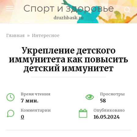
Перейти
Спорт и здоровье
к
контенту
druzhbask.ru
Главная
»
Интересное
Укрепление детского
иммунитета как повысить
детский иммунитет
Время чтения
Просмотры
7 мин.
58
Комментарии
Опубликовано
0
16.05.2024