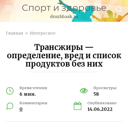
Перейти
Спорт и здоровье
к
контенту
druzhbask.ru
Главная
»
Интересное
Трансжиры —
определение, вред и список
продуктов без них
Время чтения
Просмотры
6 мин.
58
Комментарии
Опубликовано
0
14.06.2022