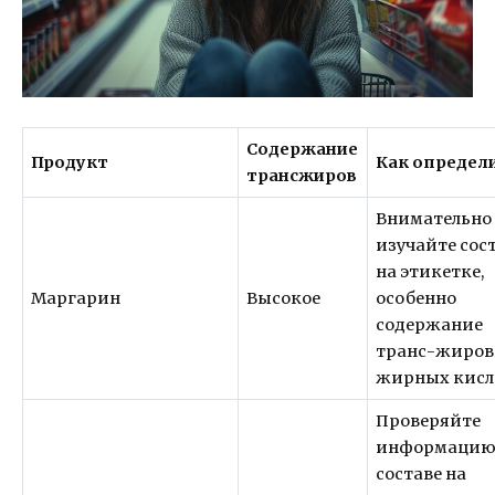
Содержание
Продукт
Как определ
трансжиров
Внимательно
изучайте сос
на этикетке,
Маргарин
Высокое
особенно
содержание
транс-жиро
жирных кисл
Проверяйте
информацию
составе на