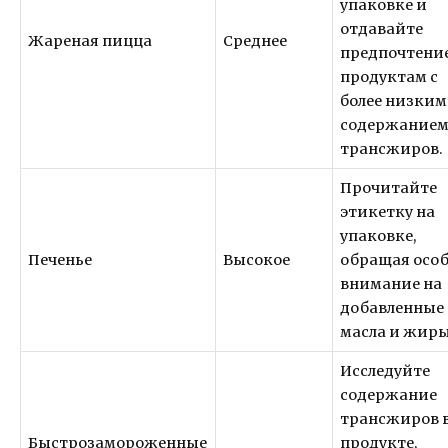
упаковке и
отдавайте
Жареная пицца
Среднее
предпочтени
продуктам с
более низким
содержание
трансжиров.
Прочитайте
этикетку на
упаковке,
Печенье
Высокое
обращая осо
внимание на
добавленные
масла и жиры
Исследуйте
содержание
трансжиров 
Быстрозамороженные
продукте,