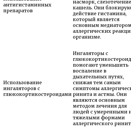
насморк, слезотечение
антигистаминных
кашель. Они блокиру
препаратов
действие гистамина,
который является
основным медиаторо
аллергических реакци
организме.
Ингаляторы с
глюкокортикостерои
помогают уменьшить
воспаление в
дыхательных путях,
Использование
снижая тем самым
ингаляторов с
симптомы аллергичес
глюкокортикостероидами
ринита и астмы. Они
являются основным
методом лечения для
людей с умеренными 
тяжелыми формами
аллергического ринит