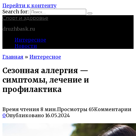
Перейти к контенту
Search for:
Спорт и здоровье
druzhbask.ru
Интересное
Новости
Главная
»
Интересное
Сезонная аллергия —
симптомы, лечение и
профилактика
Время чтения
8 мин.
Просмотры
65
Комментарии
0
Опубликовано
16.05.2024