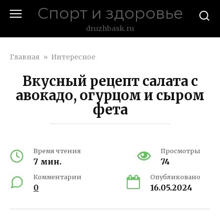
Перейти
Спорт и здоровье
к
контенту
druzhbask.ru
Главная
»
Интересное
Вкусный рецепт салата с
авокадо, огурцом и сыром
фета
Время чтения
Просмотры
7 мин.
74
Комментарии
Опубликовано
0
16.05.2024