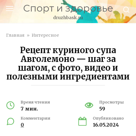
Перейти
Спорт и здоровье
к
контенту
druzhbask.ru
Главная
»
Интересное
Рецепт куриного супа
Авголемоно — шаг за
шагом, с фото, видео и
полезными ингредиентами
Время чтения
Просмотры
7 мин.
59
Комментарии
Опубликовано
0
16.05.2024