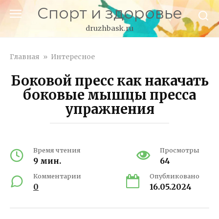
Перейти
Спорт и здоровье
к
контенту
druzhbask.ru
Главная
»
Интересное
Боковой пресс как накачать
боковые мышцы пресса
упражнения
Время чтения
Просмотры
9 мин.
64
Комментарии
Опубликовано
0
16.05.2024