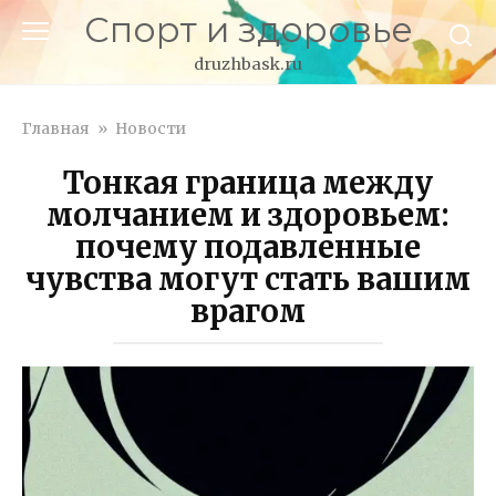
Перейти
Спорт и здоровье
к
контенту
druzhbask.ru
Главная
»
Новости
Тонкая граница между
молчанием и здоровьем:
почему подавленные
чувства могут стать вашим
врагом